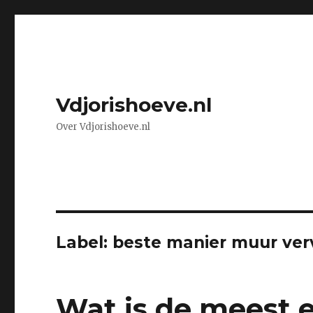
Vdjorishoeve.nl
Over Vdjorishoeve.nl
Label: beste manier muur ve
Wat is de meest 