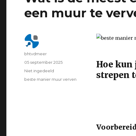
een muur te verv
Author
bhtvdmeer
Hoe kun 
Geplaatst
05 september 2025
op
Categorie
Niet ingedeeld
strepen 
Tags
beste manier muur verven
Voorberei