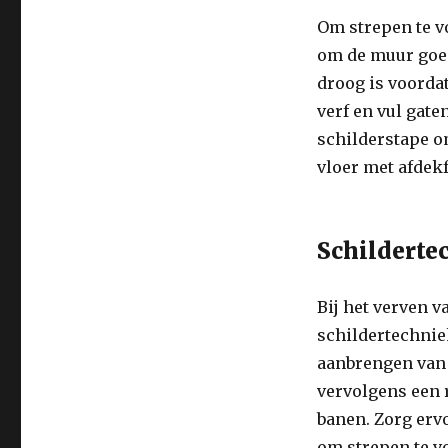
Om strepen te v
om de muur goed
droog is voordat
verf en vul gat
schilderstape o
vloer met afdekf
Schilderte
Bij het verven v
schildertechnie
aanbrengen van 
vervolgens een r
banen. Zorg ervo
om strepen te v