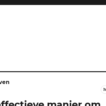
rven
effectieve manier om