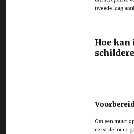
tweede laag aan
Hoe kan 
schilder
Voorberei
Om een muur op 
eerst de muur go