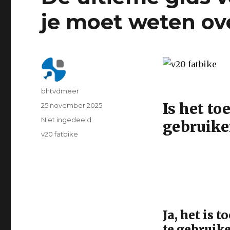
je moet weten ove
Author
bhtvdmeer
Is het to
Geplaatst
25 november 2025
op
Categorie
Niet ingedeeld
gebruike
Tags
v20 fatbike
Ja, het is 
te gebruik