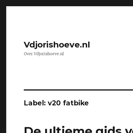
Vdjorishoeve.nl
Over Vdjorishoeve.nl
Label: v20 fatbike
De ultieme gids v