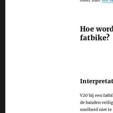
Meer info:
fett b
Hoe word
fatbike?
Interpretat
V20 bij een fatb
de banden veili
snelheid niet te