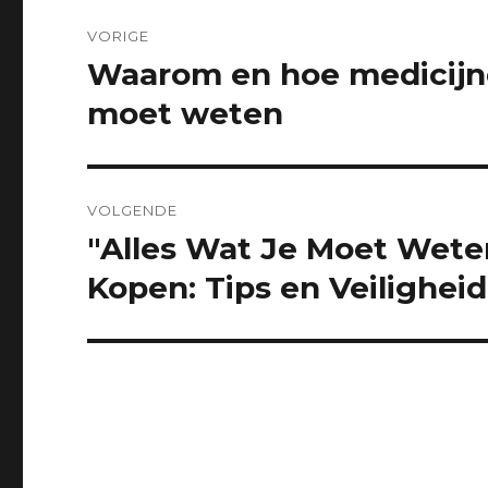
Post
VORIGE
navigation
Waarom en hoe medicijnen
Previous
post:
moet weten
VOLGENDE
"Alles Wat Je Moet Wete
Next
post:
Kopen: Tips en Veiligheid