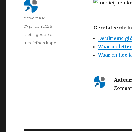
Author
bhtvdmeer
Posted
07 januari 2026
Gerelateerde b
on
Categorie
Niet ingedeeld
De ultieme gid
Tags
medicijnen kopen
Waar op letten
Waar en hoe k
Auteur
Zomaar