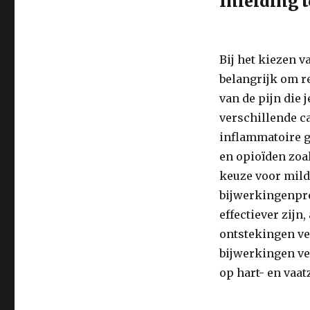
Inleiding t
Bij het kiezen v
belangrijk om r
van de pijn die 
verschillende c
inflammatoire g
en opioïden zoa
keuze voor milde
bijwerkingenpro
effectiever zijn
ontstekingen ve
bijwerkingen v
op hart- en vaat