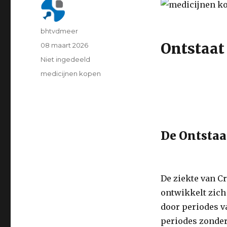
Author
bhtvdmeer
Ontstaat
Posted
08 maart 2026
on
Categorie
Niet ingedeeld
Tags
medicijnen kopen
De Ontstaa
De ziekte van C
ontwikkelt zich
door periodes va
periodes zonder