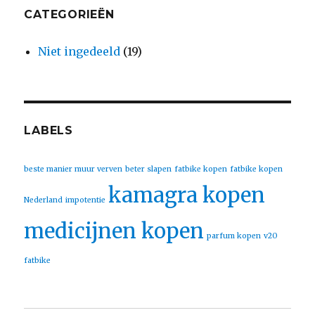
CATEGORIEËN
Niet ingedeeld
(19)
LABELS
beste manier muur verven
beter slapen
fatbike kopen
fatbike kopen
kamagra kopen
Nederland
impotentie
medicijnen kopen
parfum kopen
v20
fatbike