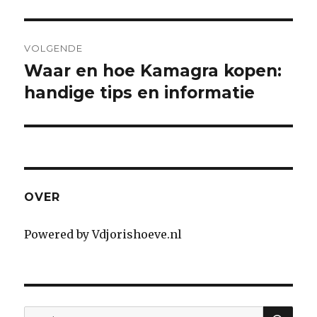
VOLGENDE
Waar en hoe Kamagra kopen:
Next
handige tips en informatie
post:
OVER
Powered by Vdjorishoeve.nl
SE
Search