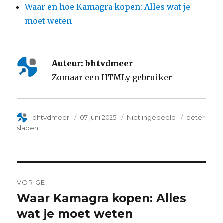
Waar en hoe Kamagra kopen: Alles wat je
moet weten
Auteur:
bhtvdmeer
Zomaar een HTMLy gebruiker
Author
bhtvdmeer
Posted
07 juni 2025
Categorie
Niet ingedeeld
Tags
beter
on
slapen
Post
VORIGE
navigation
Waar Kamagra kopen: Alles
Previous
wat je moet weten
post: